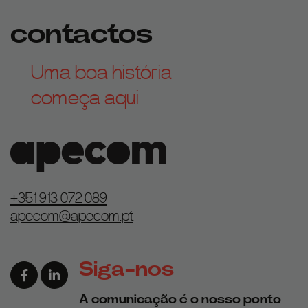
contactos
Uma boa história
começa aqui
+351 913 072 089
apecom@apecom.pt
Siga-nos
Link para a página de Facebook
Link para a página de Linkedin
A comunicação é o nosso ponto