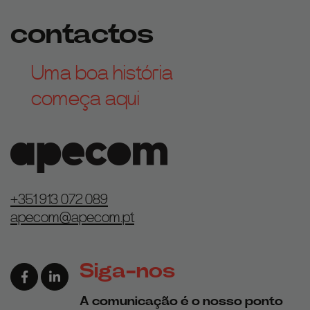
contactos
Uma boa história
começa aqui
+351 913 072 089
apecom@apecom.pt
Siga-nos
Link para a página de Facebook
Link para a página de Linkedin
A comunicação é o nosso ponto