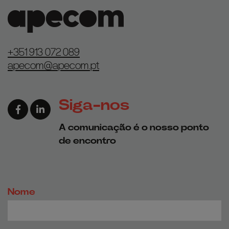
+351 913 072 089
apecom@apecom.pt
Siga-nos
Link para a página de Facebook
Link para a página de Linkedin
A comunicação é o nosso ponto
de encontro
Nome