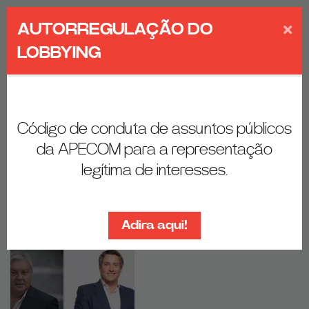
Link para a pági
Link para a p
EN
AUTORREGULAÇÃO DO
Alte
LOBBYING
de
nav
Início
Pesquisa
Tags
resultados de
Código de conduta de assuntos públicos
da APECOM para a representação
pesquisa
legítima de interesses.
Resultados da pesquisa
1
"
sustentabilidade
":
Adira aqui!