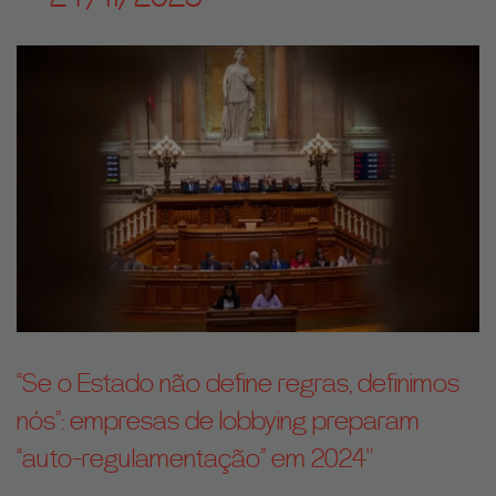
“Se o Estado não define regras, definimos
nós”: empresas de lobbying preparam
“auto-regulamentação” em 2024"