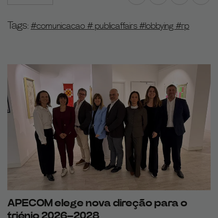
Facebook
Twitter
LinkedIn
Part
Tags:
#comunicacao # publicaffairs #lobbying #rp
APECOM elege nova direção para o
triénio 2026–2028