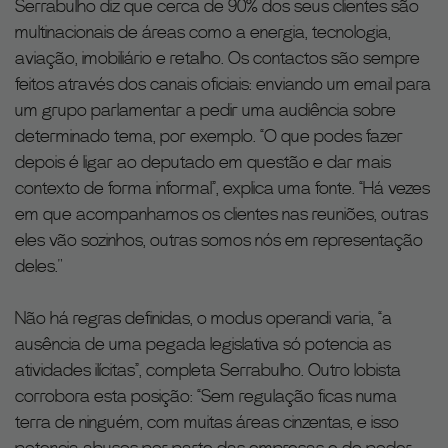
Serrabulho diz que cerca de 90% dos seus clientes são
multinacionais de áreas como a energia, tecnologia,
aviação, imobiliário e retalho. Os contactos são sempre
feitos através dos canais oficiais: enviando um email para
um grupo parlamentar a pedir uma audiência sobre
determinado tema, por exemplo. “O que podes fazer
depois é ligar ao deputado em questão e dar mais
contexto de forma informal”, explica uma fonte. “Há vezes
em que acompanhamos os clientes nas reuniões, outras
eles vão sozinhos, outras somos nós em representação
deles."
Não há regras definidas, o modus operandi varia, “a
ausência de uma pegada legislativa só potencia as
atividades ilícitas”, completa Serrabulho. Outro lobista
corrobora esta posição: “Sem regulação ficas numa
terra de ninguém, com muitas áreas cinzentas, e isso
potencia abusos por parte das empresas e do poder