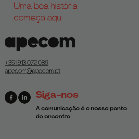
Uma boa história
começa aqui
+351 913 072 089
apecom@apecom.pt
Siga-nos
Link para a página de Facebook
Link para a página de Linkedin
A comunicação é o nosso ponto
de encontro