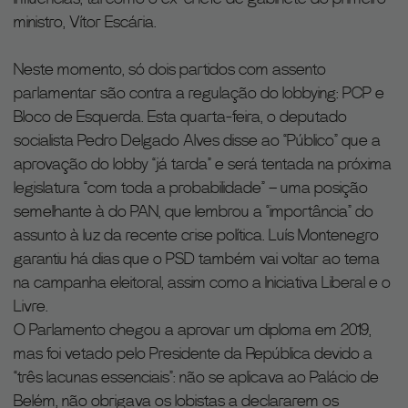
ministro, Vítor Escária.
Neste momento, só dois partidos com assento
parlamentar são contra a regulação do lobbying: PCP e
Bloco de Esquerda. Esta quarta-feira, o deputado
socialista Pedro Delgado Alves disse ao “Público” que a
aprovação do lobby “já tarda” e será tentada na próxima
legislatura “com toda a probabilidade” – uma posição
semelhante à do PAN, que lembrou a “importância” do
assunto à luz da recente crise política. Luís Montenegro
garantiu há dias que o PSD também vai voltar ao tema
na campanha eleitoral, assim como a Iniciativa Liberal e o
Livre.
O Parlamento chegou a aprovar um diploma em 2019,
mas foi vetado pelo Presidente da República devido a
“três lacunas essenciais”: não se aplicava ao Palácio de
Belém, não obrigava os lobistas a declararem os