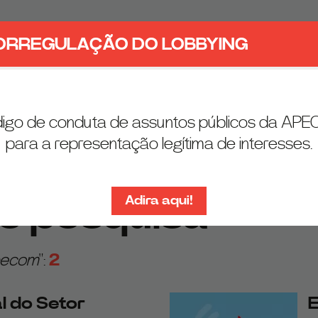
ORREGULAÇÃO DO LOBBYING
igo de conduta de assuntos públicos da AP
para a representação legítima de interesses.
de pesquisa
Adira aqui!
2
pecom
":
l do Setor
E