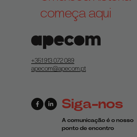
começa aqui
+351 913 072 089
apecom@apecom.pt
Siga-nos
Link para a página de Facebook
Link para a página de Linkedin
A comunicação é o nosso
ponto de encontro