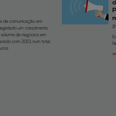
d
P
m
as de comunicação em
2
 registado um crescimento
o volume de negócios em
E
rado com 2023, num total
R
uros.
v