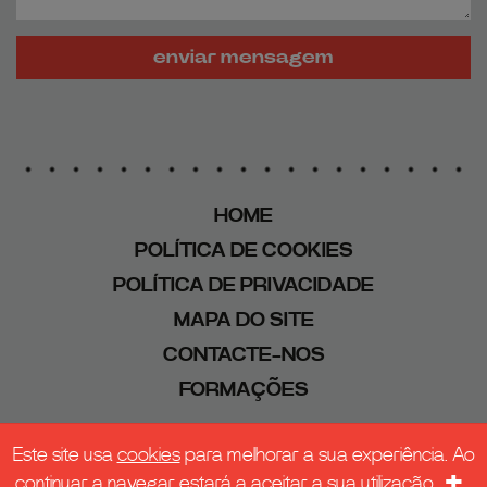
enviar mensagem
HOME
POLÍTICA DE COOKIES
POLÍTICA DE PRIVACIDADE
MAPA DO SITE
CONTACTE-NOS
FORMAÇÕES
© APECOM • 2026 - All Rights Reserved.
Este site usa
cookies
para melhorar a sua experiência. Ao
WebDesign by
Global Pixel
×
continuar a navegar estará a aceitar a sua utilização