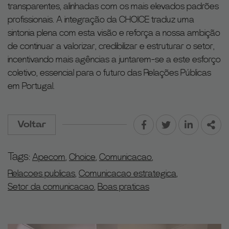
transparentes, alinhadas com os mais elevados padrões
profissionais. A integração da CHOICE traduz uma
sintonia plena com esta visão e reforça a nossa ambição
de continuar a valorizar, credibilizar e estruturar o setor,
incentivando mais agências a juntarem-se a este esforço
coletivo, essencial para o futuro das Relações Públicas
em Portugal.
Voltar
Facebook
Twitter
LinkedIn
Part
Tags:
Apecom
,
Choice
,
Comunicacao
,
Relacoes publicas
,
Comunicacao estrategica
,
Setor da comunicacao
,
Boas praticas