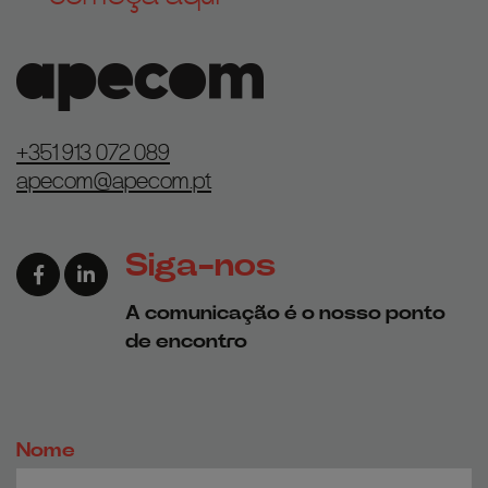
+351 913 072 089
apecom@apecom.pt
Siga-nos
Link para a página de Facebook
Link para a página de Linkedin
A comunicação é o nosso ponto
de encontro
Nome