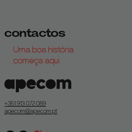
contactos
Uma boa história
começa aqui
+351 913 072 089
apecom@apecom.pt