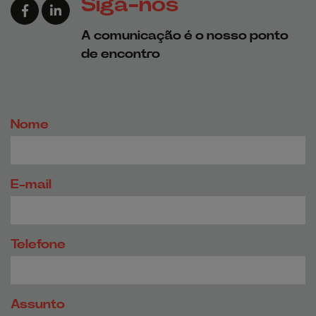
Siga-nos
Link para a página de Facebook
Link para a página de Linkedin
A comunicação é o nosso ponto
de encontro
Nome
E-mail
Telefone
Assunto