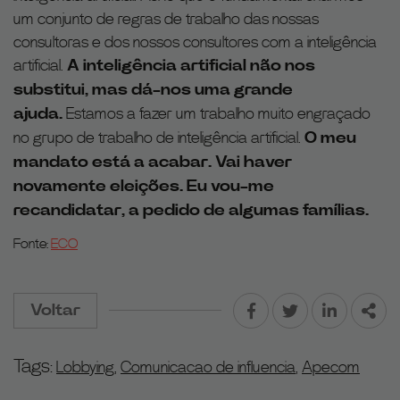
um conjunto de regras de trabalho das nossas
consultoras e dos nossos consultores com a inteligência
artificial.
A inteligência artificial não nos
substitui, mas dá-nos uma grande
ajuda.
Estamos a fazer um trabalho muito engraçado
no grupo de trabalho de inteligência artificial.
O meu
mandato está a acabar. Vai haver
novamente eleições. Eu vou-me
recandidatar, a pedido de algumas famílias.
Fonte:
ECO
Voltar
Facebook
Twitter
LinkedIn
Part
Tags:
Lobbying
,
Comunicacao de influencia
,
Apecom