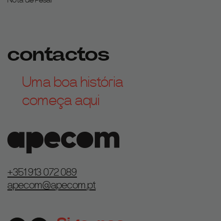
contactos
Uma boa história
começa aqui
+351 913 072 089
apecom@apecom.pt