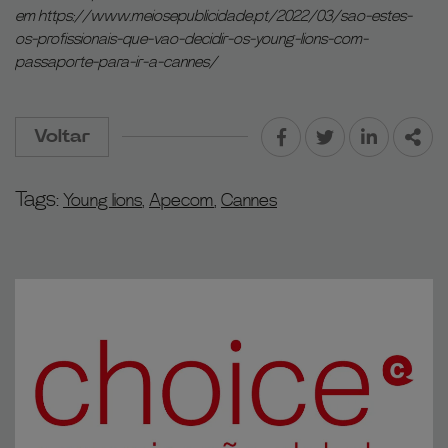
em
https://www.meiosepublicidade.pt/2022/03/sao-estes-
os-profissionais-que-vao-decidir-os-young-lions-com-
passaporte-para-ir-a-cannes/
Voltar
Facebook
Twitter
LinkedIn
Part
Tags:
Young lions
,
Apecom
,
Cannes