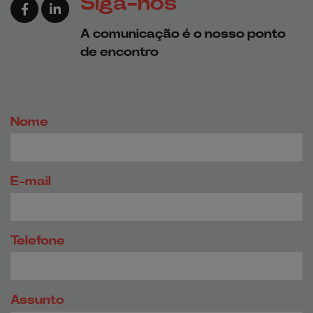
Siga-nos
Link para a página de Facebook
Link para a página de Linkedin
A comunicação é o nosso ponto
de encontro
Nome
E-mail
Telefone
Assunto